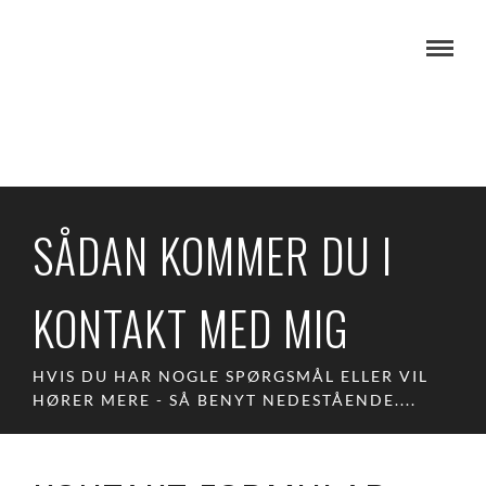
SÅDAN KOMMER DU I
KONTAKT MED MIG
HVIS DU HAR NOGLE SPØRGSMÅL ELLER VIL
HØRER MERE - SÅ BENYT NEDESTÅENDE....